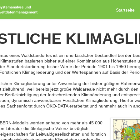
Startseite
STLICHE KLIMAGL
mas eines Waldstandortes ist ein unerlässlicher Bestandteil bei der Be
 Klimastufen basierten bisher auf einer Kombination aus Höhenstufen 
 der Standortskartierung bisher Werte der Periode 1901 bis 1950 hera
rstlichen Klimagliederung und der Wertespannen auf Basis der Period
rstlichen Klimagliederung unter Anwendung der bisher gültigen Rahmen
cht zielführend, weil bereits jetzt große Waldareale nicht mehr durch 
ter Berücksichtigung der fortschreitenden Klimaänderung und entspre
neuen, dynamisch anwendbaren Forstlichen Klimagliederung. Hierfür w
ebes Sachsenforst durch ÖKO-DATA erarbeitet und nunmehr auch in a
n BERN-Modells werden anhand von mehr als 45 000
n Literatur die ökologische Valenz bezüglich
genschaften für Leitwaldgesellschaften und forstlich
anzenphysiologisch relevante Klimadaten wurden die