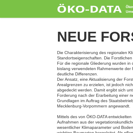
NEUE FOR
Die Charakterisierung des regionalen Kli
Standortseigenschaften. Die Forstlichen
Für die regionale Gliederung wurden in
bislang verwendeten Rahmenwerte der Fo
deutliche Differenzen.
Der Ansatz, eine Aktualisierung der Fo
Arealgrenzen zu erzielen, ist jedoch ni
abgedeckt werden. Damit ergibt sich un
Forderung nach der Erarbeitung einer 
Grundlagen im Auftrag des Staatsbetri
Mecklenburg-Vorpommern angewandt.
Mittels des von ÖKO-DATA entwickelte
Aufnahmen aus der vegetationskundliche
wesentlicher Klimaparameter und Bodenei
wichtige Baumarten hergeleitet. Als pfl