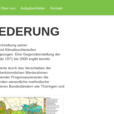
Über uns
Aufgabenfelder
Kontakt
IEDERUNG
schreibung seiner
und Klimafeuchtestufen.
ngezogen. Eine Gegenüberstellung der
e 1971 bis 2000 ergibt bereits
werte durch das Verschieben der
den herkömmlichen Werterahmen
chender Prognoseszenarien die
urden wesentliche methodische
nderen Bundesländern wie Thüringen und